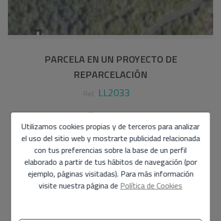
PARCELA EN UN PROYECTO DE
REPARCELACIÓN
LL2033
Ref.
108.000 €
Utilizamos cookies propias y de terceros para analizar
1.000 m2
el uso del sitio web y mostrarte publicidad relacionada
con tus preferencias sobre la base de un perfil
Parcela
en
Jávea - Costa Nova
elaborado a partir de tus hábitos de navegación (por
ejemplo, páginas visitadas). Para más información
Terreno urbano de 1.000 m² ubicado en un proyecto de
visite nuestra página de
Política de Cookies
reparcelación de la Unidad de Actuación CN-9, en La
Guardia, Jávea.