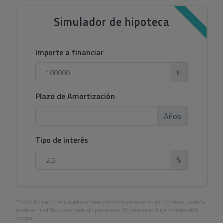
Simulador de hipoteca
Importe a financiar
€
Plazo de Amortización
Años
Tipo de interés
%
*Esta información está sujeta a errores y no forma parte de ningún contrato. La oferta
puede ser modificada o retirada sin previo aviso. El precio no incluye los costes de la
compra.