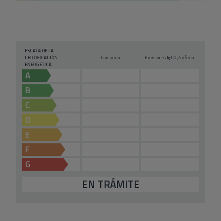
ESCALA DE LA
2
CERTIFICACIÓN
Consumo
Emisiones kg
CO
/m
año
2
ENERGÉTICA
A
B
C
D
E
F
G
EN TRÁMITE