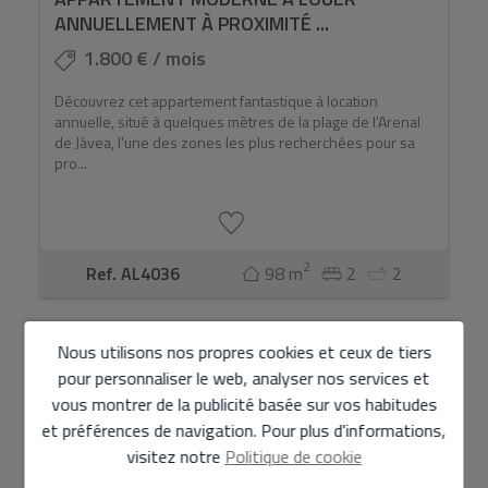
ANNUELLEMENT À PROXIMITÉ ...
1.800 € / mois
Découvrez cet appartement fantastique à location
annuelle, situé à quelques mètres de la plage de l'Arenal
de Jávea, l'une des zones les plus recherchées pour sa
pro...
2
Ref. AL4036
98 m
2
2
Nous utilisons nos propres cookies et ceux de tiers
NOUVEAU
pour personnaliser le web, analyser nos services et
vous montrer de la publicité basée sur vos habitudes
et préférences de navigation. Pour plus d'informations,
visitez notre
Politique de cookie