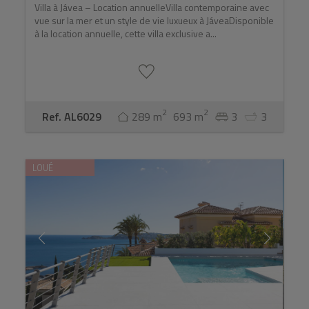
Villa à Jávea – Location annuelleVilla contemporaine avec
vue sur la mer et un style de vie luxueux à JáveaDisponible
à la location annuelle, cette villa exclusive a...
2
2
Ref. AL6029
289 m
693 m
3
3
LOUÉ